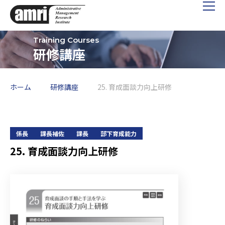
研修講座
ホーム
研修講座
25. 育成面談力向上研修
係長
課長補佐
課長
部下育成能力
25. 育成面談力向上研修