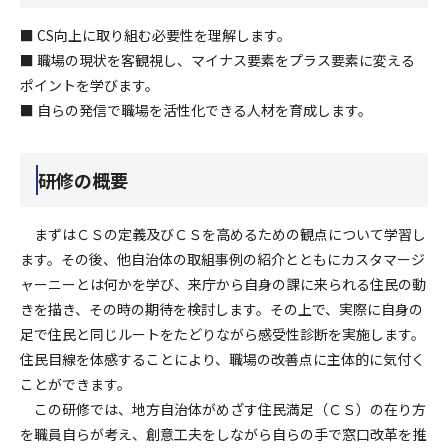
■ CS向上に取り組む必要性を理解します。
■ 職場の現状を客観視し、マイナス要素をプラス要素に変える
ポイントを学びます。
■ 自らの発信で職場を活性化できる人材を育成します。
研修の概要
まずはＣＳの定義及びＣＳを高めるための観点について学習し
ます。その後、他自治体の取組事例の紹介とともにカスタマージ
ャーニーとは何かを学び、来庁から自身の課に来られる住民の動
きを描き、その時の期待を検討します。その上で、実際に自身の
足で住民と同じルートをたどりながら感受性診断を実施します。
住民目線を体感することにより、職場の改善点に主体的に気付く
ことができます。
この研修では、地方自治体がめざす住民満足（ＣＳ）の在り方
を職員自らが考え、創意工夫をしながら自らの手で窓口改革を推