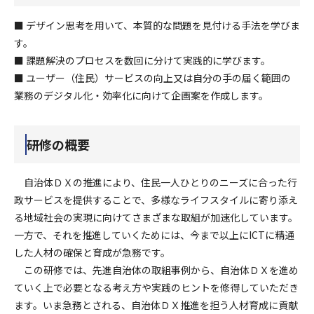
■ デザイン思考を用いて、本質的な問題を見付ける手法を学びま
す。
■ 課題解決のプロセスを数回に分けて実践的に学びます。
■ ユーザー（住民）サービスの向上又は自分の手の届く範囲の
業務のデジタル化・効率化に向けて企画案を作成します。
研修の概要
自治体ＤＸの推進により、住民一人ひとりのニーズに合った行
政サービスを提供することで、多様なライフスタイルに寄り添え
る地域社会の実現に向けてさまざまな取組が加速化しています。
一方で、それを推進していくためには、今まで以上にICTに精通
した人材の確保と育成が急務です。
この研修では、先進自治体の取組事例から、自治体ＤＸを進め
ていく上で必要となる考え方や実践のヒントを修得していただき
ます。いま急務とされる、自治体ＤＸ推進を担う人材育成に貢献