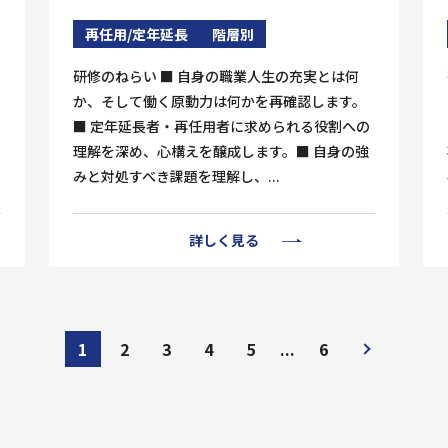
再任用/定年延長
階層別
研修のねらい ■ 自身の職業人生の充実とは何
か、そして働く原動力は何かを再確認します。
■ 定年延長者・再任用者に求められる役割への
理解を深め、心構えを醸成します。■ 自身の強
みと対処すべき課題を理解し、...
詳しく見る
1
2
3
4
5
...
6