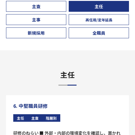
主査
主任
主事
再任用/定年延長
新規採用
全職員
主任
6. 中堅職員研修
主任
主査
階層別
研修のねらい ■ 外部・内部の環境変化を確認し、置かれ