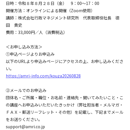
日時：令和８年８月２８日（金） 9：00～17：00
開催方法：オンラインによる開催（Zoom使用）
講師：株式会社行政マネジメント研究所 代表取締役社長 德
田 貴史
費用：33,000円／人（消費税込）
＜お申し込み方法＞
➀申込ページよりお申込み
以下のURLより申込みページにアクセスの上、お申し込みくださ
い。
https://amri-info.com/kouza20260828
②メールでのお申込み
団体名・ご所属・職位・お名前・連絡先・聞いてみたいこと・こ
の講座へお申込みいただいたきっかけ（弊社担当者・メルマガ・
ＦＡＸ・郵送リーフレット・その他）を記載し、下記までメール
をお送りください。
support@amri.co.jp