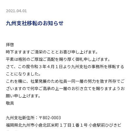
2021.04.01
九州支社移転のお知らせ
拝啓
時下ますますご清栄のこととお喜び申し上げます。
平素は格別のご厚誼ご高配を賜り厚く御礼申し上げます。
さて、この度令和３年４月１日より九州支社の事務所を移転する
ことになりました。
これを機に、社業発展のため社員一同一層の努力を致す所存でご
ざいますので何卒ご高承の上一層のお引き立てを賜りますようお
願い申し上げます。
敬具
九州支社新住所：〒802-0003
福岡県北九州市小倉北区米町１丁目１番１号 小倉駅前ひびきビ