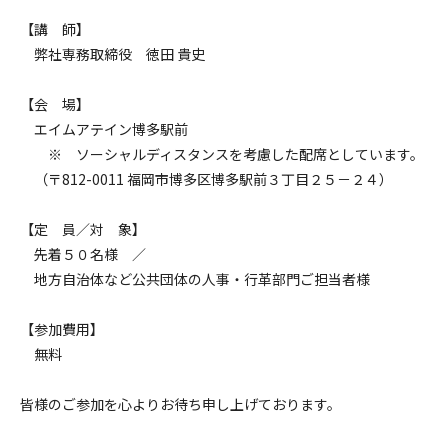
【講 師】
弊社専務取締役 徳田 貴史
【会 場】
エイムアテイン博多駅前
※ ソーシャルディスタンスを考慮した配席としています。
（〒812-0011 福岡市博多区博多駅前３丁目２５－２４）
【定 員／対 象】
先着５０名様 ／
地方自治体など公共団体の人事・行革部門ご担当者様
【参加費用】
無料
皆様のご参加を心よりお待ち申し上げております。