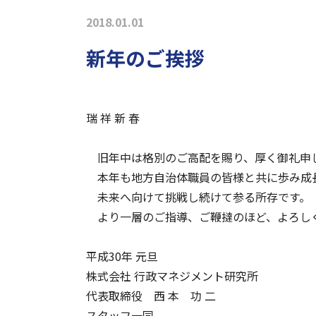
2018.01.01
新年のご挨拶
瑞 祥 新 春
旧年中は格別のご高配を賜り、厚く御礼申
本年も地方自治体職員の皆様と共に歩み成
未来へ向けて挑戦し続けて参る所存です。
より一層のご指導、ご鞭撻のほど、よろし
平成30年 元旦
株式会社 行政マネジメント研究所
代表取締役 西 本 功 二
スタッフ一同